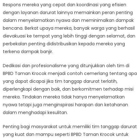
Respons mereka yang cepat dan koordinasi yang efisien
dengan layanan darurat lainnya memainkan peran penting
dalam menyelamatkan nyawa dan meminimalkan dampak
bencana. Berkat upaya mereka, banyak warga yang berhasil
dievakuasi ke tempat yang lebih tinggi dengan selamat, dan
perbekalan penting didistribusikan kepada mereka yang
terkena dampak banjir.
Dedikasi dan profesionalisme yang ditunjukkan oleh tim di
BPBD Taman Krocok menjadi contoh cemerlang tentang apa
yang dapat dicapai jika tim tanggap darurat terlatih,
diperlengkapi dengan baik, dan berkomitmen terhadap misi
mereka. Tindakan mereka tidak hanya menyelamatkan
nyawa tetapi juga menginspirasi harapan dan ketahanan
dalam menghadapi kesulitan.
Penting bagi masyarakat untuk memiliki tim tanggap darurat
yang kuat dan mampu seperti BPBD Taman Krocok untuk